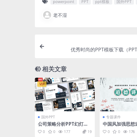
powerpoint
PPT
ppt模板
国外PPT
老不湿
优秀时尚的PPT模板下载（PPTX
相关文章
VIP
国外PPT
专题课件
公司策略分析PPT幻灯片
中国风加强思想
模板 Kompanie – Comp
弘扬中华传统美
0
0
177
19
0
0
176
any Profile Powerpoin
t模板下载