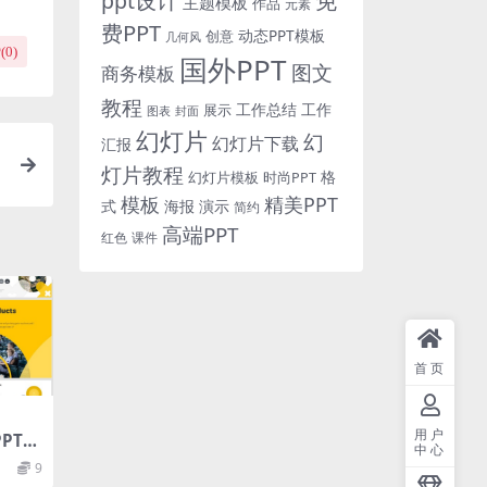
免
ppt设计
主题模板
作品
元素
费PPT
动态PPT模板
创意
几何风
(
0
)
国外PPT
图文
商务模板
教程
工作总结
工作
展示
图表
封面
幻灯片
幻
幻灯片下载
汇报
灯片教程
演
格
时尚PPT
幻灯片模板
模板
精美PPT
式
海报
演示
简约
高端PPT
红色
课件
首页
用户
PT演
中心
9