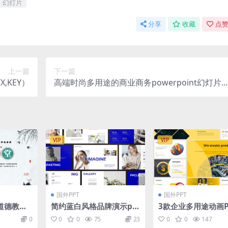
幻灯片
分享
收藏
点赞
上一篇
下一篇
,KEY）
高端时尚多用途的商业商务powerpoint幻灯片
示模板（pptx）
VIP
VIP
国外PPT
国外PPT
道德教育
简约蓝白风格品牌演示pp
3款企业多用途动画P
德课件pp
t素材
示幻灯片模板
0
0
0
75
23
0
0
147