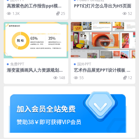
高雅紫色的工作报告ppt模板
PPT幻灯片怎么导出为H5页面
下载 [PPTX]
1.3K
25
52
VIP
免费PPT
国外PPT
渐变蓝插画风人力资源规划pp
艺术作品展览PPT设计模板 Ko
t模板
basoku Presentation Temp
148
55
12
late