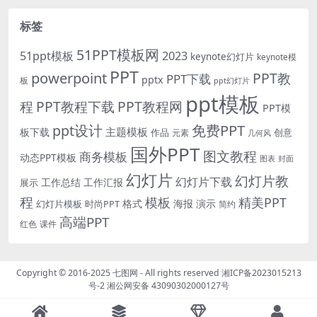
标签
51PPT模板网
51ppt模板
2023
keynote幻灯片
keynote模
PPT
powerpoint
PPT教
PPT下载
pptx
板
ppt幻灯片
ppt模板
程
PPT教程下载
PPT教程网
PPT模
免费PPT
ppt设计
主题模板
板下载
作品
创意
元素
几何风
国外PPT
图文教程
商务模板
动态PPT模板
图表
封面
幻灯片
幻灯片教
幻灯片下载
工作总结
工作汇报
展示
程
模板
精美PPT
格式
海报
演示
时尚PPT
幻灯片模板
简约
高端PPT
红色
课件
Copyright © 2016-2025
七图网
- All rights reserved
湘ICP备2023015213
号-2
湘公网安备 43090302000127号