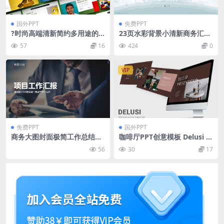
国外PPT
免费PPT
?时尚高端清新简约多用途的
23页水彩背景小清新商务汇报
商业商务质感powerpoint幻
通用ppt模板
57
16
424
0
灯片演示模板（pptx）
VIP
免费PPT
国外PPT
商务大图封面极简工作总结汇
咖啡厅PPT创意模板 Delusi –
报ppt模板
Coffee Shop Powerpoint
56
30
17