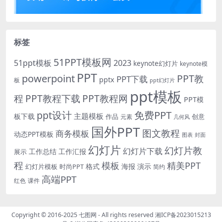
标签
51PPT模板网
51ppt模板
2023
keynote幻灯片
keynote模
PPT
powerpoint
PPT教
PPT下载
pptx
板
ppt幻灯片
ppt模板
程
PPT教程下载
PPT教程网
PPT模
免费PPT
ppt设计
主题模板
板下载
作品
创意
元素
几何风
国外PPT
图文教程
商务模板
动态PPT模板
图表
封面
幻灯片
幻灯片教
幻灯片下载
工作总结
工作汇报
展示
程
模板
精美PPT
格式
海报
演示
时尚PPT
幻灯片模板
简约
高端PPT
红色
课件
Copyright © 2016-2025
七图网
- All rights reserved
湘ICP备2023015213