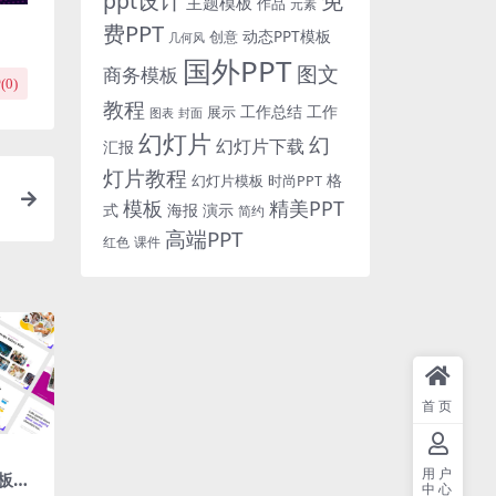
免
ppt设计
主题模板
作品
元素
费PPT
动态PPT模板
创意
几何风
国外PPT
图文
商务模板
(
0
)
教程
工作总结
工作
展示
图表
封面
幻灯片
幻
幻灯片下载
汇报
灯片教程
格
时尚PPT
幻灯片模板
模板
精美PPT
式
海报
演示
简约
高端PPT
红色
课件
首页
用户
板下
中心