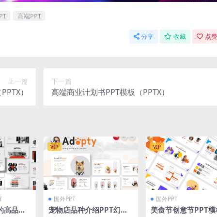
PT
高端PPT
分享
收藏
点赞
上一篇
下一篇
PPTX）
高端商业计划书PPT模板（PPTX）
VIP
VIP
T
国外PPT
国外PPT
的高品质
宠物店品种介绍PPT幻灯
美食节创意节PPT模