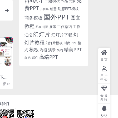
免
ppt设计
主题模板
作品
元素
费PPT
动态PPT模板
创意
几何风
国外PPT
图文
商务模板
教程
工作总结
工作
展示
图表
封面
幻灯片
幻
幻灯片下载
汇报
灯片教程
格
时尚PPT
幻灯片模板
模板
精美PPT
式
海报
演示
简约
高端PPT
红色
课件
首页
用户
下载
中心
16
会员
介绍
系我们
QQ