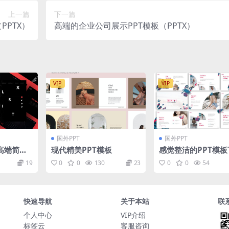
上一篇
下一篇
PPTX）
高端的企业公司展示PPT模板（PPTX）
VIP
VIP
国外PPT
国外PPT
高端简约
现代精美PPT模板
感觉整洁的PPT模板
感pow
[PPTX]
19
0
0
130
23
0
0
54
片演示模板
快速导航
关于本站
联
个人中心
VIP介绍
标签云
客服咨询