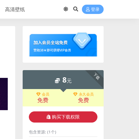
高清壁纸
登录
下载
8
元
会员
永久会员
免费
免费
购买下载权限
包含资源:
(1个)