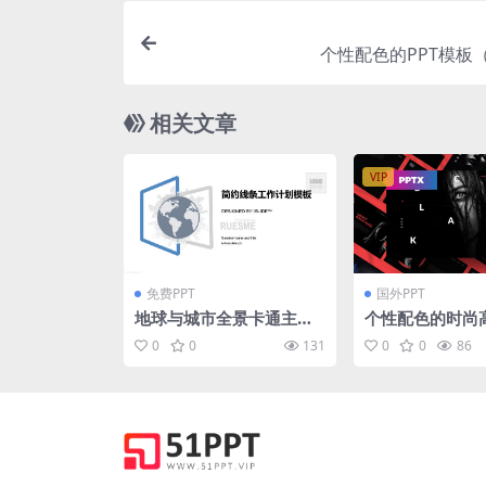
个性配色的PPT模板（
相关文章
VIP
免费PPT
国外PPT
地球与城市全景卡通主图
个性配色的时尚
简约线条工作计划ppt模
多用途商务商业质
0
0
131
0
0
86
板
erpoint幻灯
（pptx）