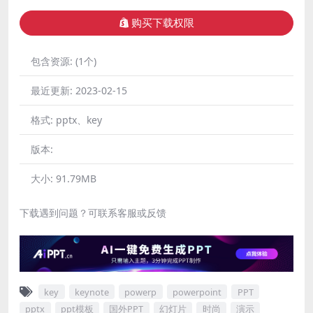
购买下载权限
包含资源:
(1个)
最近更新:
2023-02-15
格式:
pptx、key
版本:
大小:
91.79MB
下载遇到问题？可联系客服或反馈
key
keynote
powerp
powerpoint
PPT
pptx
ppt模板
国外PPT
幻灯片
时尚
演示