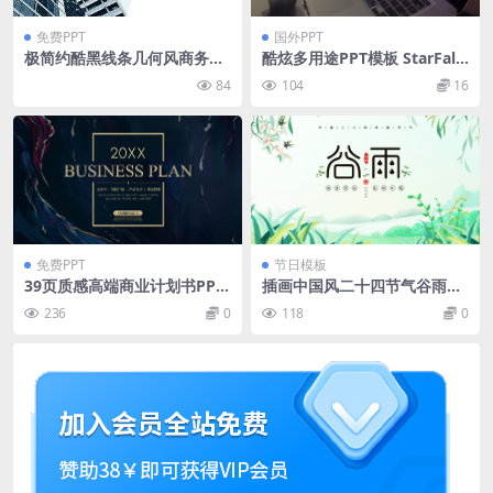
免费PPT
国外PPT
极简约酷黑线条几何风商务通
酷炫多用途PPT模板 StarFall
用ppt模板
– Multipurpose Presentatio
84
104
16
n
免费PPT
节日模板
39页质感高端商业计划书PPT
插画中国风二十四节气谷雨主
模板免费下载
题班会课件ppt模板下载
236
0
118
0