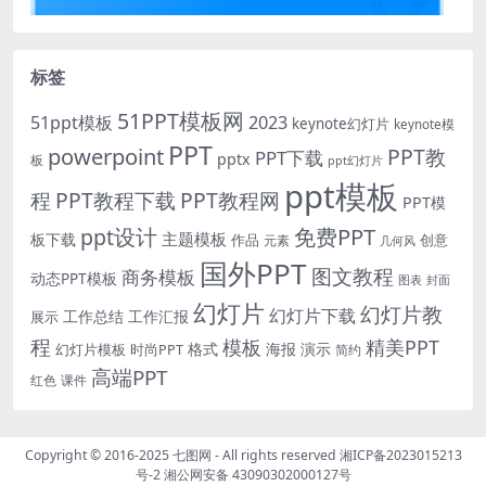
标签
51PPT模板网
51ppt模板
2023
keynote幻灯片
keynote模
PPT
powerpoint
PPT教
PPT下载
pptx
板
ppt幻灯片
ppt模板
程
PPT教程下载
PPT教程网
PPT模
免费PPT
ppt设计
主题模板
板下载
作品
创意
元素
几何风
国外PPT
图文教程
商务模板
动态PPT模板
图表
封面
幻灯片
幻灯片教
幻灯片下载
工作总结
工作汇报
展示
程
模板
精美PPT
格式
海报
演示
时尚PPT
幻灯片模板
简约
高端PPT
红色
课件
Copyright © 2016-2025
七图网
- All rights reserved
湘ICP备2023015213
号-2
湘公网安备 43090302000127号