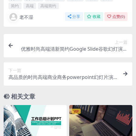
简约
高端
高端简约
老不湿
分享
收藏
点赞(
0
)
上一篇
优雅时尚高端清新简约Google Slide谷歌幻灯演示
模板（pptx）
下一篇
高品质的时尚高端商业商务powerpoint幻灯片演示
模板（pptx）
相关文章
VIP