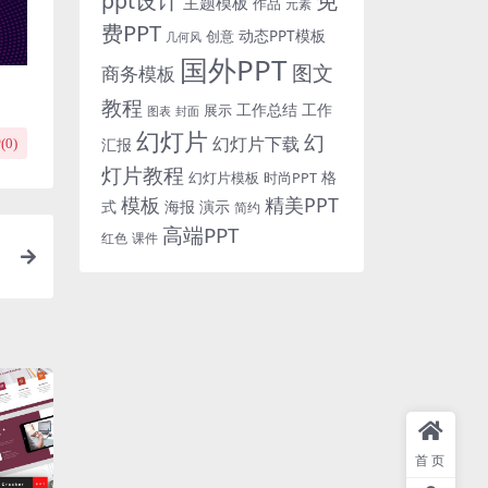
免
ppt设计
主题模板
作品
元素
费PPT
动态PPT模板
创意
几何风
国外PPT
图文
商务模板
教程
工作总结
工作
展示
图表
封面
幻灯片
幻
幻灯片下载
汇报
(
0
)
灯片教程
格
时尚PPT
幻灯片模板
模板
精美PPT
式
海报
演示
简约
高端PPT
红色
课件
模
首页