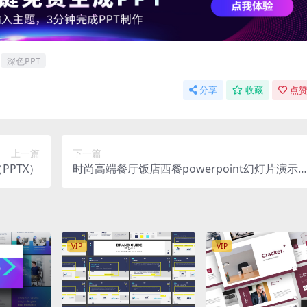
深色PPT
分享
收藏
点赞
上一篇
下一篇
PPTX）
时尚高端餐厅饭店西餐powerpoint幻灯片演示
板（pptx）
VIP
VIP