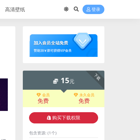
高清壁纸
登录
下载
15
元
会员
永久会员
免费
免费
购买下载权限
包含资源:
(1个)