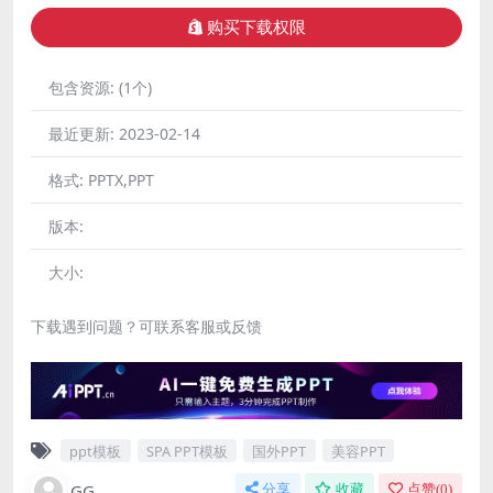
购买下载权限
包含资源:
(1个)
最近更新:
2023-02-14
格式:
PPTX,PPT
版本:
大小:
下载遇到问题？可联系客服或反馈
ppt模板
SPA PPT模板
国外PPT
美容PPT
GG
分享
收藏
点赞(
0
)