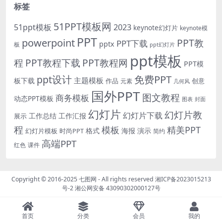
标签
51PPT模板网
51ppt模板
2023
keynote幻灯片
keynote模
PPT
powerpoint
PPT教
PPT下载
pptx
板
ppt幻灯片
ppt模板
程
PPT教程下载
PPT教程网
PPT模
免费PPT
ppt设计
主题模板
板下载
作品
创意
元素
几何风
国外PPT
图文教程
商务模板
动态PPT模板
图表
封面
幻灯片
幻灯片教
幻灯片下载
工作总结
工作汇报
展示
程
模板
精美PPT
格式
海报
演示
时尚PPT
幻灯片模板
简约
高端PPT
红色
课件
Copyright © 2016-2025
七图网
- All rights reserved
湘ICP备2023015213
号-2
湘公网安备 43090302000127号
首页
分类
会员
我的