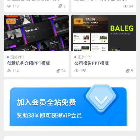
端powerpoint幻灯片演示模
t模板
118
9
64
板（pptx）
VIP
VIP
国外PPT
国外PPT
创意机构介绍PPT模板
公司报告PPT模版
114
24
158
5