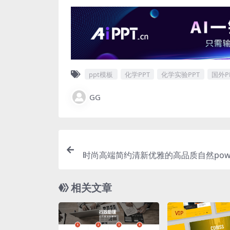
ppt模板
化学PPT
化学实验PPT
国外P
GG
时尚高端简约清新优雅的高品质自然power
幻灯片演示模板（
相关文章
VIP