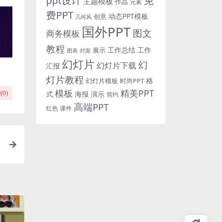
免
ppt设计
主题模板
作品
元素
费PPT
动态PPT模板
创意
几何风
国外PPT
图文
商务模板
教程
工作总结
工作
展示
图表
封面
幻灯片
幻
幻灯片下载
汇报
灯片教程
格
时尚PPT
幻灯片模板
模板
精美PPT
(
0
)
式
海报
演示
简约
高端PPT
红色
课件