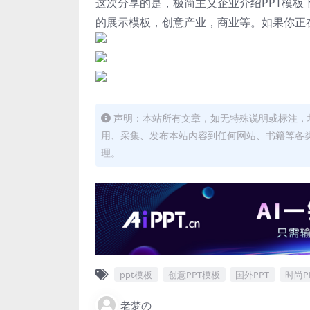
这次分享的是，极简主义企业介绍PPT模板下
的展示模板，创意产业，商业等。如果你正
声明：本站所有文章，如无特殊说明或标注，
用、采集、发布本站内容到任何网站、书籍等各
理。
ppt模板
创意PPT模板
国外PPT
时尚P
老梦の