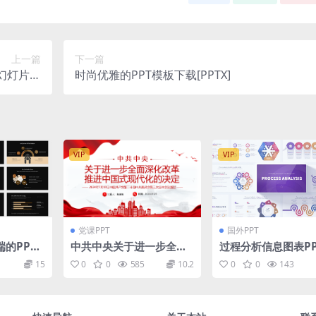
上一篇
下一篇
t幻灯片演
时尚优雅的PPT模板下载[PPTX]
pptx）
VIP
VIP
党课PPT
国外PPT
的PPT
中共中央关于进一步全面
过程分析信息图表PP
]
深化改革 推进中国式现代
灯片设计模板 Proces
15
0
0
585
10.2
0
0
143
化的决定全文PPT下载
nalysis – PowerPo
nfographics Slide