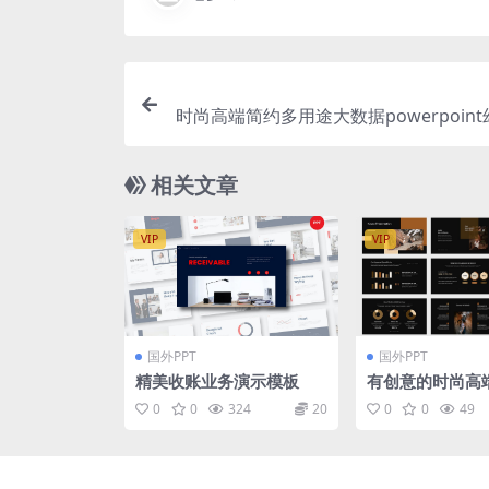
时尚高端简约多用途大数据powerpoin
示模板（
相关文章
VIP
VIP
国外PPT
国外PPT
精美收账业务演示模板
有创意的时尚高端
模板下载 [PPTX
0
0
324
20
0
0
49