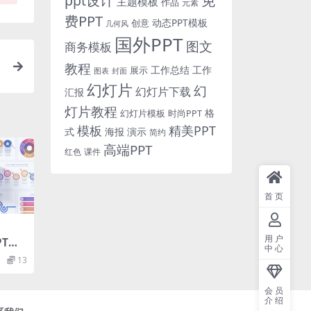
免
ppt设计
主题模板
作品
元素
费PPT
动态PPT模板
创意
几何风
国外PPT
图文
商务模板
教程
工作总结
工作
展示
图表
封面
幻灯片
幻
幻灯片下载
汇报
灯片教程
格
时尚PPT
幻灯片模板
模板
精美PPT
式
海报
演示
简约
高端PPT
红色
课件
首页
用户
T幻
中心
s A
13
int I
s
会员
介绍