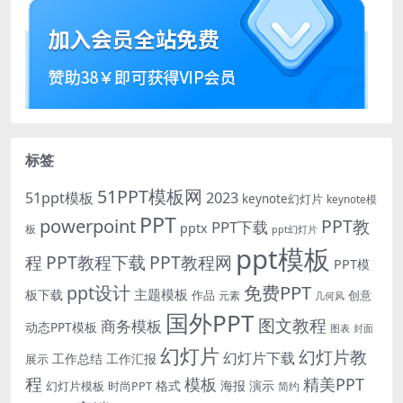
标签
51PPT模板网
51ppt模板
2023
keynote幻灯片
keynote模
PPT
powerpoint
PPT教
PPT下载
pptx
板
ppt幻灯片
ppt模板
程
PPT教程下载
PPT教程网
PPT模
免费PPT
ppt设计
主题模板
板下载
作品
创意
元素
几何风
国外PPT
图文教程
商务模板
动态PPT模板
图表
封面
幻灯片
幻灯片教
幻灯片下载
工作总结
工作汇报
展示
程
模板
精美PPT
格式
海报
演示
时尚PPT
幻灯片模板
简约