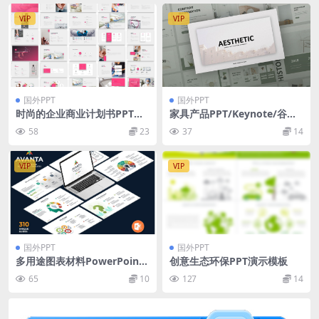
VIP
VIP
国外PPT
国外PPT
时尚的企业商业计划书PPT模
家具产品PPT/Keynote/谷歌
板下载
幻灯片三合一模板 Aesthetic
58
23
37
14
Presentation Template
VIP
VIP
国外PPT
国外PPT
多用途图表材料PowerPoint
创意生态环保PPT演示模板
演示模板 Avanta Multi-Purp
65
10
127
14
ose Powerpoint Template