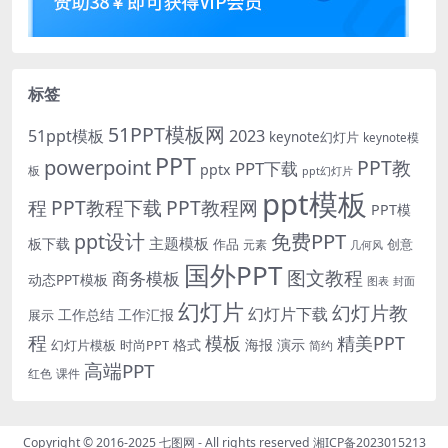
标签
51PPT模板网
51ppt模板
2023
keynote幻灯片
keynote模
PPT
powerpoint
PPT教
PPT下载
pptx
板
ppt幻灯片
ppt模板
程
PPT教程下载
PPT教程网
PPT模
免费PPT
ppt设计
主题模板
板下载
作品
创意
元素
几何风
国外PPT
图文教程
商务模板
动态PPT模板
图表
封面
幻灯片
幻灯片教
幻灯片下载
工作总结
工作汇报
展示
程
模板
精美PPT
格式
海报
演示
时尚PPT
幻灯片模板
简约
高端PPT
红色
课件
Copyright © 2016-2025
七图网
- All rights reserved
湘ICP备2023015213