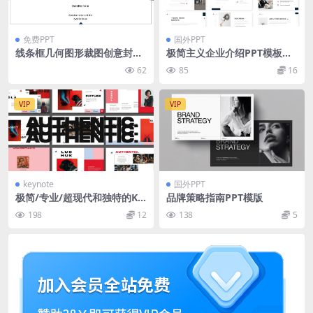
免费PPT
国外PPT
线条框几何图形裁图创意封面
极简主义企业介绍PPT模板下
简约精美卡通风商务工作汇报
载[PPTX]
62
85
16
ppt模板
VIP
VIP
keynote
国外PPT
极简/专业/超现代和独特的Ke
品牌策略指南PPT模版
ynotey演示文稿模板
198
12
138
5