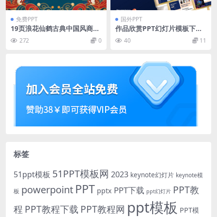
免费PPT
国外PPT
19页浪花仙鹤古典中国风商务
作品欣赏PPT幻灯片模板下载
汇报PPT模板
Ketir – Business PowerPoin
272
0
40
11
t Template
标签
51PPT模板网
51ppt模板
2023
keynote幻灯片
keynote模
PPT
powerpoint
PPT教
PPT下载
pptx
板
ppt幻灯片
ppt模板
程
PPT教程下载
PPT教程网
PPT模