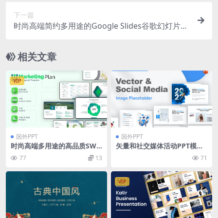
下一篇
时尚高端简约多用途的Google Slides谷歌幻灯片演
示模板（pptx）
相关文章
VIP
国外PPT
国外PPT
时尚高端多用途的高品质SWO
矢量和社交媒体活动PPT模板
T分析市场营销powerpoint幻
Vector & Social Media Pow
77
13
71
灯片演示模板（pptx）
erPoint Template
VIP