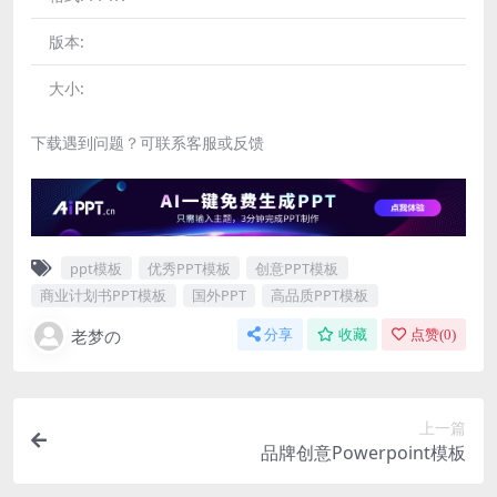
版本:
大小:
下载遇到问题？可联系客服或反馈
ppt模板
优秀PPT模板
创意PPT模板
商业计划书PPT模板
国外PPT
高品质PPT模板
老梦の
分享
收藏
点赞(
0
)
上一篇
品牌创意Powerpoint模板