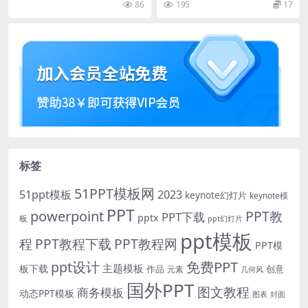
86
195
17
标签
51PPT模板网
51ppt模板
2023
keynote幻灯片
keynote模
PPT
powerpoint
PPT教
PPT下载
pptx
板
ppt幻灯片
ppt模板
程
PPT教程下载
PPT教程网
PPT模
免费PPT
ppt设计
主题模板
板下载
作品
创意
元素
几何风
国外PPT
图文教程
商务模板
动态PPT模板
图表
封面