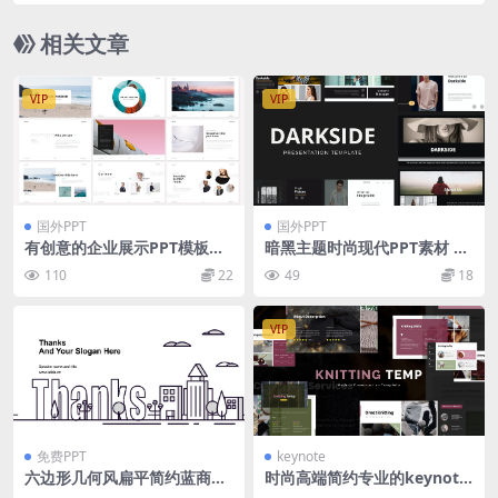
相关文章
VIP
VIP
国外PPT
国外PPT
有创意的企业展示PPT模板下
暗黑主题时尚现代PPT素材 Da
载[PPTX]
rkSide Presentation Templ
110
22
49
18
ate
VIP
免费PPT
keynote
六边形几何风扁平简约蓝商务
时尚高端简约专业的keynote
通用ppt模板
幻灯片演示模板（key）