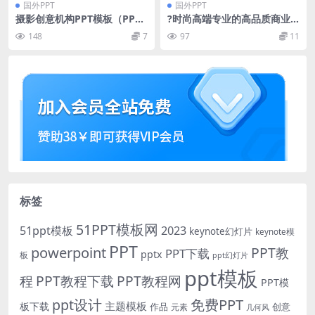
国外PPT
国外PPT
摄影创意机构PPT模板（PPT
?时尚高端专业的高品质商业
X）
商务PowerPoint幻灯片演示
148
7
97
11
模板（pptx）
标签
51PPT模板网
51ppt模板
2023
keynote幻灯片
keynote模
PPT
powerpoint
PPT教
PPT下载
pptx
板
ppt幻灯片
ppt模板
程
PPT教程下载
PPT教程网
PPT模
免费PPT
ppt设计
主题模板
板下载
作品
创意
元素
几何风