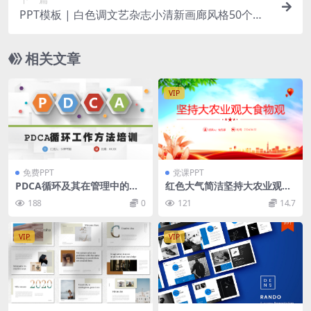
PPT模板 | 白色调文艺杂志小清新画廊风格50个独
特预制幻灯片
相关文章
VIP
免费PPT
党课PPT
PDCA循环及其在管理中的应
红色大气简洁坚持大农业观大
用循环的四个阶段知识培训PP
食物观PPT模板
188
0
121
14.7
T模板
VIP
VIP