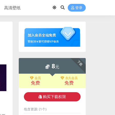
高清壁纸
登录
下载
8
元
会员
永久会员
免费
免费
购买下载权限
包含资源:
(1个)