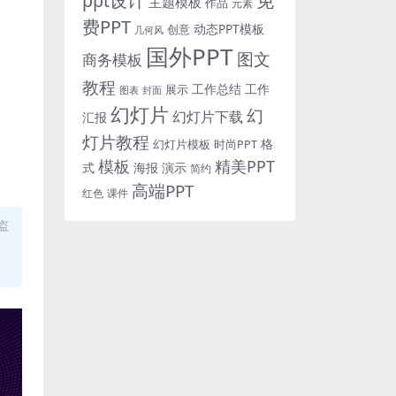
免
ppt设计
主题模板
作品
元素
费PPT
动态PPT模板
创意
几何风
国外PPT
图文
商务模板
教程
工作总结
工作
展示
图表
封面
幻灯片
幻
幻灯片下载
汇报
灯片教程
格
时尚PPT
幻灯片模板
模板
精美PPT
式
海报
演示
简约
高端PPT
红色
课件
盗