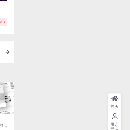
(
0
)
首页
用户
T模
中心