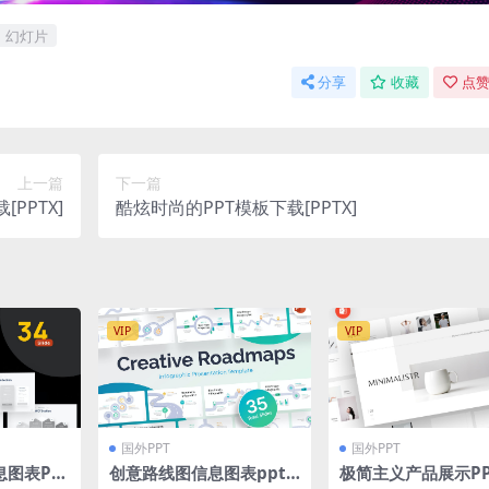
幻灯片
分享
收藏
点赞
上一篇
下一篇
PPTX]
酷炫时尚的PPT模板下载[PPTX]
VIP
VIP
国外PPT
国外PPT
息图表PP
创意路线图信息图表ppt
极简主义产品展示PP