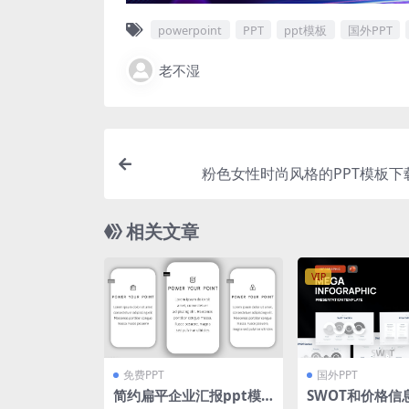
powerpoint
PPT
ppt模板
国外PPT
老不湿
粉色女性时尚风格的PPT模板下载[
相关文章
VIP
免费PPT
国外PPT
简约扁平企业汇报ppt模
SWOT和价格信