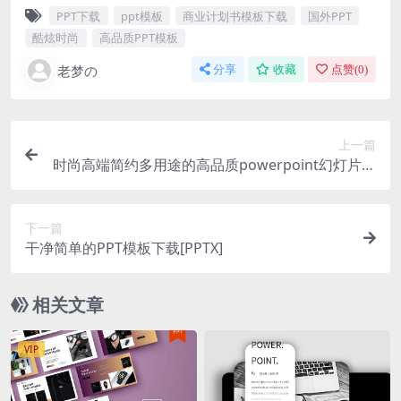
PPT下载
ppt模板
商业计划书模板下载
国外PPT
酷炫时尚
高品质PPT模板
老梦の
分享
收藏
点赞(
0
)
上一篇
时尚高端简约多用途的高品质powerpoint幻灯片演
示模板（pptx）
下一篇
干净简单的PPT模板下载[PPTX]
相关文章
VIP