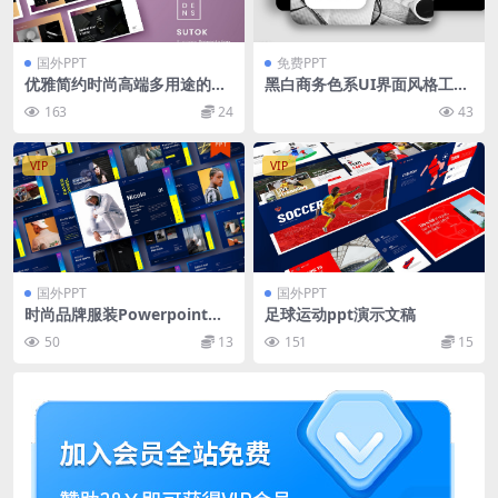
国外PPT
免费PPT
优雅简约时尚高端多用途的商
黑白商务色系UI界面风格工作
业商务powerpoint幻灯片演
汇报ppt模板
163
24
43
示模板（pptx）
VIP
VIP
国外PPT
国外PPT
时尚品牌服装Powerpoint幻
足球运动ppt演示文稿
灯片模板 Nicole – Business
50
13
151
15
PowerPoint Template