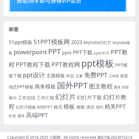
标签
51PPT模板网
51ppt模板
2023
keynote幻灯片
keynote模
PPT
powerpoint
PPT教
PPT下载
pptx
板
ppt幻灯片
ppt模板
程
PPT教程下载
PPT教程网
PPT模
免费PPT
ppt设计
主题模板
板下载
作品
创意
元素
几何风
国外PPT
图文教程
商务模板
动态PPT模板
图表
封面
幻灯片
幻灯片教
幻灯片下载
工作总结
工作汇报
展示
程
模板
精美PPT
格式
海报
演示
时尚PPT
幻灯片模板
简约
高端PPT
红色
课件
Copyright © 2016-2025
七图网
- All rights reserved
湘ICP备2023015213