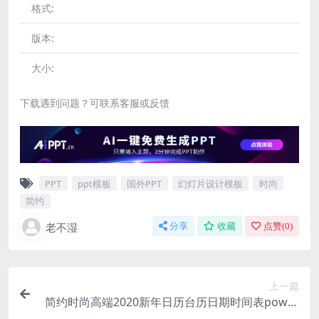
格式:
版本:
大小:
下载遇到问题？可联系客服或反馈
PPT
ppt模板
国外PPT
幻灯片设计模板
时尚
简约
老不湿
分享
收藏
点赞(
0
)
上一篇
简约时尚高端2020新年日历台历日期时间表power
point幻灯片演示模板（pptx）