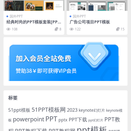
国外PPT
国外PPT
经典时尚的PPT模板套装[PPT
广告公司项目PPT模板
X]
108
8
122
15
标签
51PPT模板网
51ppt模板
2023
keynote幻灯片
keynote模
PPT
powerpoint
PPT教
PPT下载
pptx
板
ppt幻灯片
ppt模板
程
PPT教程下载
PPT教程网