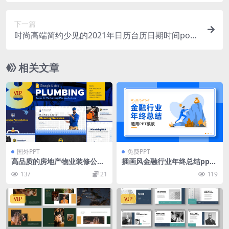
下一篇
时尚高端简约少见的2021年日历台历日期时间pow
erpoint幻灯片演示模板（pptx）
相关文章
VIP
国外PPT
免费PPT
高品质的房地产物业装修公司
插画风金融行业年终总结ppt
管道服务行业powerpoint谷
模板
137
21
119
歌幻灯片Google Slides演示
模板（pptx）
VIP
VIP