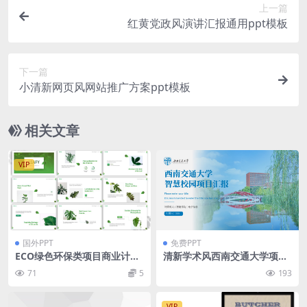
上一篇
红黄党政风演讲汇报通用ppt模板
下一篇
小清新网页风网站推广方案ppt模板
相关文章
VIP
国外PPT
免费PPT
ECO绿色环保类项目商业计划
清新学术风西南交通大学项目
书PPT模板下载（PPTX）
答辩ppt模板
71
5
193
VIP