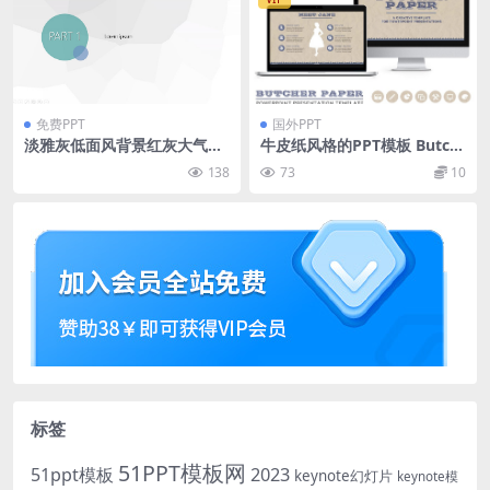
免费PPT
国外PPT
淡雅灰低面风背景红灰大气商
牛皮纸风格的PPT模板 Butch
务年终汇报ppt模板
er Paper Powerpoint Temp
138
73
10
late
标签
51PPT模板网
51ppt模板
2023
keynote幻灯片
keynote模