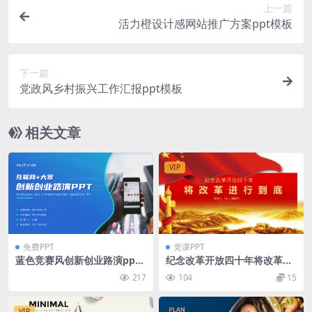
上一篇
活力橙设计感网站推广方案ppt模板
下一篇
党政风乡村振兴工作汇报ppt模板
相关文章
VIP
免费PPT
党课PPT
蓝色竞赛风创新创业路演ppt
纪念改革开放四十年将改革进
模板
行到底PPT模板
217
104
15
VIP