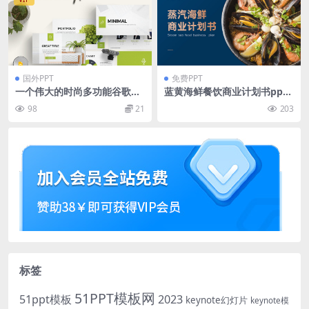
国外PPT
免费PPT
一个伟大的时尚多功能谷歌幻
蓝黄海鲜餐饮商业计划书ppt
灯片powerpoint演示模板（p
模板
98
21
203
ptx）
标签
51PPT模板网
51ppt模板
2023
keynote幻灯片
keynote模