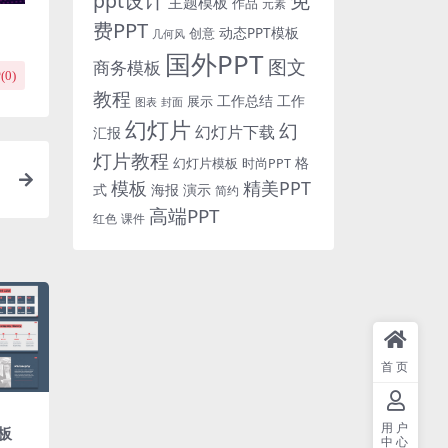
免
ppt设计
主题模板
作品
元素
费PPT
动态PPT模板
创意
几何风
国外PPT
图文
商务模板
(
0
)
教程
工作总结
工作
展示
图表
封面
幻灯片
幻
幻灯片下载
汇报
灯片教程
格
时尚PPT
幻灯片模板
模板
精美PPT
式
海报
演示
简约
高端PPT
红色
课件
首页
用户
板
中心