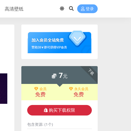
高清壁纸
登录
下载
7
元
会员
永久会员
免费
免费
购买下载权限
包含资源:
(1个)