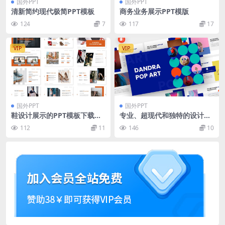
国外PPT
国外PPT
清新简约现代极简PPT模板
商务业务展示PPT模版
124
7
117
17
VIP
VIP
国外PPT
国外PPT
鞋设计展示的PPT模板下载
专业、超现代和独特的设计的
（PPTX）
波普艺术PPT模板
112
11
146
10