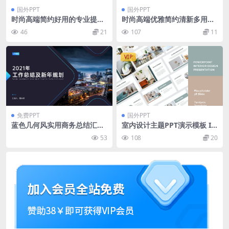
国外PPT
国外PPT
时尚高端简约好用的专业提案
时尚高端优雅简约清新多用途
powerpoint幻灯片演示模板
的高品质powerpoint幻灯片
46
21
107
11
（pptx）
演示模板（pptx）
VIP
免费PPT
国外PPT
蓝色几何风实用商务总结汇报
室内设计主题PPT演示模板 In
ppt模板
terior Design PowerPoint P
53
108
20
resentation Template