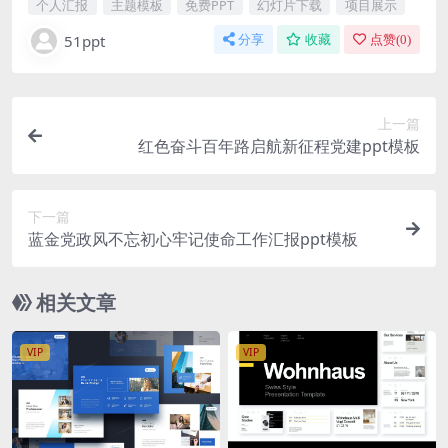
个人汇报
主题模板
免费PPT
幻灯片下载
项目展示
51ppt
分享
收藏
点赞(
0
)
上一篇
红色奋斗百年路启航新征程党建ppt模板
下一篇
蓝金党政风不忘初心牢记使命工作汇报ppt模板
相关文章
VIP
VIP