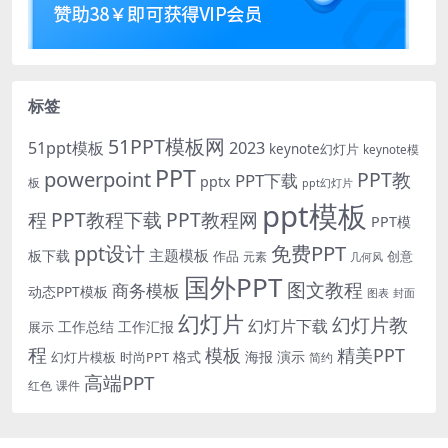
标签
51PPT模板网
51ppt模板
2023
keynote幻灯片
keynote模
PPT
powerpoint
PPT教
PPT下载
pptx
板
ppt幻灯片
ppt模板
程
PPT教程下载
PPT教程网
PPT模
免费PPT
ppt设计
主题模板
板下载
作品
创意
元素
几何风
国外PPT
图文教程
商务模板
动态PPT模板
图表
封面
幻灯片
幻灯片教
幻灯片下载
工作总结
工作汇报
展示
程
模板
精美PPT
格式
海报
演示
时尚PPT
幻灯片模板
简约
高端PPT
红色
课件