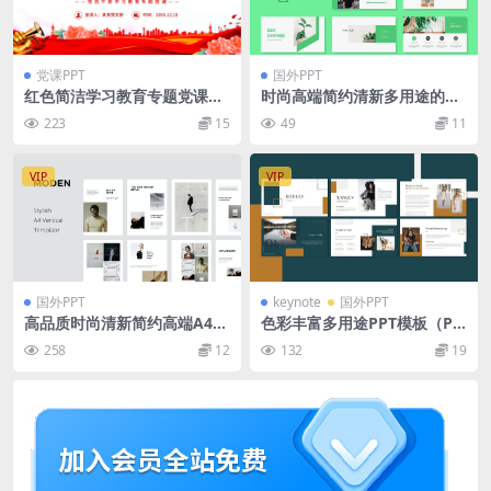
党课PPT
国外PPT
红色简洁学习教育专题党课PP
时尚高端简约清新多用途的生
T模板
态健康绿色powerpoint幻灯
223
15
49
11
片演示模板（pptx）
VIP
VIP
国外PPT
keynote
国外PPT
高品质时尚清新简约高端A4尺
色彩丰富多用途PPT模板（PP
寸powerpoint幻灯片演示模
TX,key）
258
12
132
19
板（pptx）