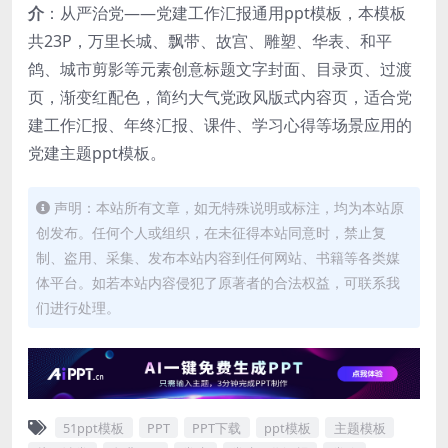
介
：从严治党——党建工作汇报通用ppt模板，本模板
共23P，万里长城、飘带、故宫、雕塑、华表、和平
鸽、城市剪影等元素创意标题文字封面、目录页、过渡
页，渐变红配色，简约大气党政风版式内容页，适合党
建工作汇报、年终汇报、课件、学习心得等场景应用的
党建主题ppt模板。
声明：本站所有文章，如无特殊说明或标注，均为本站原
创发布。任何个人或组织，在未征得本站同意时，禁止复
制、盗用、采集、发布本站内容到任何网站、书籍等各类媒
体平台。如若本站内容侵犯了原著者的合法权益，可联系我
们进行处理。
51ppt模板
PPT
PPT下载
ppt模板
主题模板