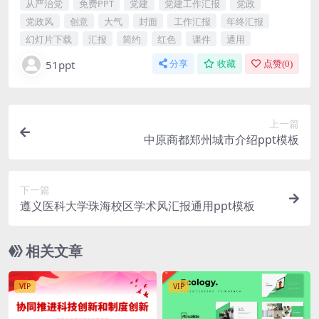
从严治党
免费PPT
党建
党建工作汇报
党政
党政风
创意
大气
封面
工作汇报
年终汇报
幻灯片下载
汇报
简约
红色
课件
通用
51ppt
分享
收藏
点赞(
0
)
上一篇
中原商都郑州城市介绍ppt模板
下一篇
遵义医科大学珠海校区学术风汇报通用ppt模板
相关文章
VIP
VIP