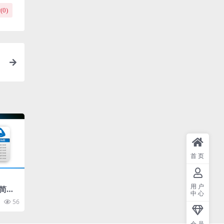
(
0
)
首页
用户
简约
中心
板
56
会员