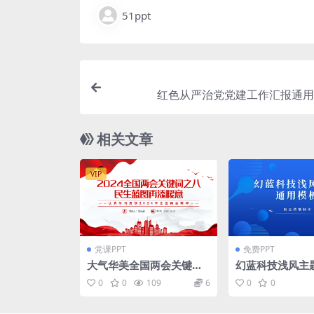
51ppt
红色从严治党党建工作汇报通用p
相关文章
VIP
党课PPT
免费PPT
大气华美全国两会关键词
幻蓝科技浅风主
之八党课课件PPT模板
用ppt模板
0
0
109
6
0
0