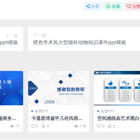
分享
收藏
点赞
上一篇
下一篇
pt模板
橙色学术风大型猫科动物知识课件ppt模板
免费PPT
免费PPT
题商务通
卡通星球扁平几何风商务
空间感线条艺术黑白
总结汇报通用ppt模板
商务汇报通用ppt模
71
0
0
118
0
0