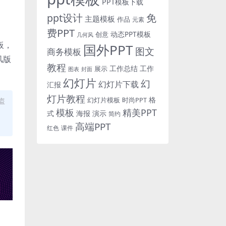
PPT模板下载
免
ppt设计
主题模板
作品
元素
费PPT
动态PPT模板
创意
几何风
板，
国外PPT
图文
商务模板
风版
教程
工作总结
工作
展示
图表
封面
幻灯片
幻
幻灯片下载
汇报
灯片教程
格
时尚PPT
盗
幻灯片模板
模板
精美PPT
式
海报
演示
简约
高端PPT
红色
课件