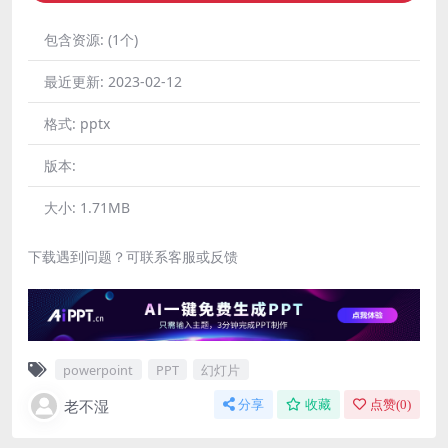
包含资源:
(1个)
最近更新:
2023-02-12
格式:
pptx
版本:
大小:
1.71MB
下载遇到问题？可联系客服或反馈
powerpoint
PPT
幻灯片
老不湿
分享
收藏
点赞(
0
)