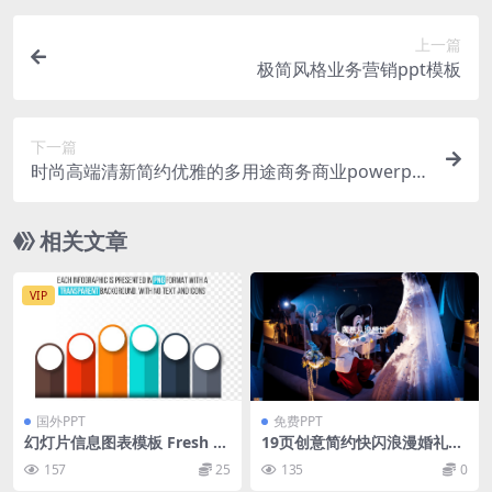
上一篇
极简风格业务营销ppt模板
下一篇
时尚高端清新简约优雅的多用途商务商业powerpoi
nt幻灯片演示模板（pptx）
相关文章
VIP
国外PPT
免费PPT
幻灯片信息图表模板 Fresh p
19页创意简约快闪浪漫婚礼邀
owerpoint infographics
请函PPT模板
157
25
135
0