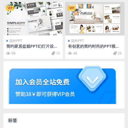
VIP
VIP
国外PPT
国外PPT
简约家居盆栽PPT幻灯片设计
有创意的简约时尚的PPT模板
模板 Simplicity – PowerPoi
下载[PPTX]
99
15
48
25
nt Template
标签