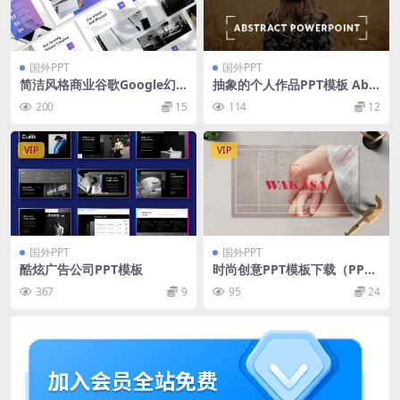
国外PPT
国外PPT
简洁风格商业谷歌Google幻
抽象的个人作品PPT模板 Abst
灯片模板
ract Presentation
200
15
114
12
VIP
VIP
国外PPT
国外PPT
酷炫广告公司PPT模板
时尚创意PPT模板下载（PPT
X）
367
9
95
24