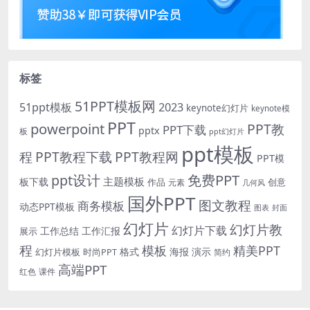
标签
51PPT模板网
51ppt模板
2023
keynote幻灯片
keynote模
PPT
powerpoint
PPT教
PPT下载
pptx
板
ppt幻灯片
ppt模板
程
PPT教程下载
PPT教程网
PPT模
免费PPT
ppt设计
主题模板
板下载
作品
创意
元素
几何风
国外PPT
图文教程
商务模板
动态PPT模板
图表
封面
幻灯片
幻灯片教
幻灯片下载
工作总结
工作汇报
展示
程
模板
精美PPT
格式
海报
演示
时尚PPT
幻灯片模板
简约
高端PPT
红色
课件