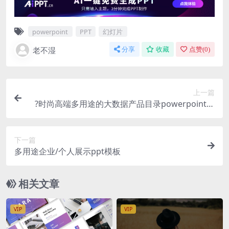
powerpoint
PPT
幻灯片
老不湿
分享
收藏
点赞(
0
)
上一篇
?时尚高端多用途的大数据产品目录powerpoint幻
灯片演示模板（pptx）
下一篇
多用途企业/个人展示ppt模板
相关文章
VIP
VIP