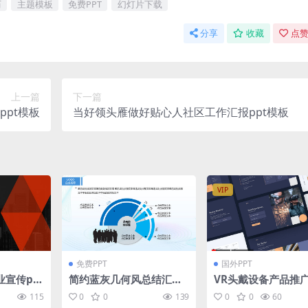
历
主题模板
免费PPT
幻灯片下载
分享
收藏
点赞
上一篇
下一篇
pt模板
当好领头雁做好贴心人社区工作汇报ppt模板
VIP
免费PPT
国外PPT
业宣传pp
简约蓝灰几何风总结汇报
VR头戴设备产品推广
商务通用ppt模板
模板
115
0
0
139
0
0
60