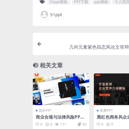
51ppt模板
PPT下载
ppt模板
个人简
51ppt
几何元素紫色拟态风论文答辩p
相关文章
VIP
国外PPT
免费PPT
商业合规与法律风险PPT
黑红色商务风企
模板
t模板
0
0
111
20
0
0