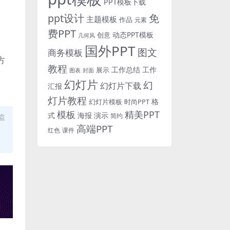
PPT模板下载
免
ppt设计
主题模板
作品
元素
费PPT
动态PPT模板
创意
几何风
国外PPT
图文
商务模板
方
教程
工作总结
工作
展示
图表
封面
幻灯片
幻
幻灯片下载
汇报
灯片教程
格
时尚PPT
幻灯片模板
模板
精美PPT
式
海报
演示
简约
盗
高端PPT
红色
课件