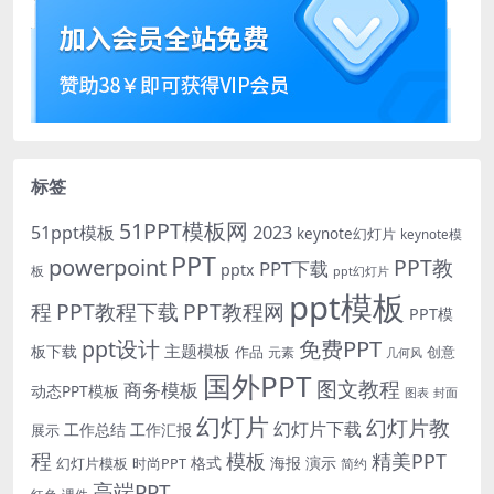
标签
51PPT模板网
51ppt模板
2023
keynote幻灯片
keynote模
PPT
powerpoint
PPT教
PPT下载
pptx
板
ppt幻灯片
ppt模板
程
PPT教程下载
PPT教程网
PPT模
免费PPT
ppt设计
主题模板
板下载
作品
创意
元素
几何风
国外PPT
图文教程
商务模板
动态PPT模板
图表
封面
幻灯片
幻灯片教
幻灯片下载
工作总结
工作汇报
展示
程
模板
精美PPT
格式
海报
演示
时尚PPT
幻灯片模板
简约
高端PPT