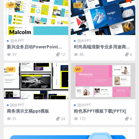
VIP
VIP
国外PPT
国外PPT
新兴业务启动PowerPoint演
时尚高端清新专业多用途商业
示文稿模板 Startup Pitch De
商务powerpoint幻灯片演示
97
12
86
6
ck Powerpoint Templates
模板（pptx）
VIP
VIP
国外PPT
国外PPT
商务演示文稿ppt模板
粉色系PPT模板下载[PPTX]
91
24
172
6