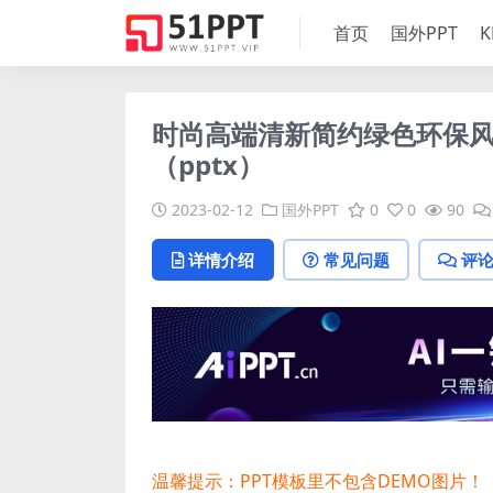
首页
国外PPT
K
时尚高端清新简约绿色环保风格
（pptx）
2023-02-12
国外PPT
0
0
90
详情介绍
常见问题
评
温馨提示：PPT模板里不包含DEMO图片！