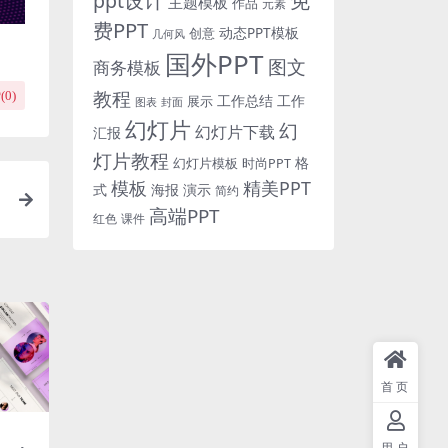
免
ppt设计
主题模板
作品
元素
费PPT
动态PPT模板
创意
几何风
国外PPT
图文
商务模板
教程
(
0
)
工作总结
工作
展示
图表
封面
幻灯片
幻
幻灯片下载
汇报
灯片教程
格
时尚PPT
幻灯片模板
模板
精美PPT
式
海报
演示
简约
高端PPT
红色
课件
首页
用户