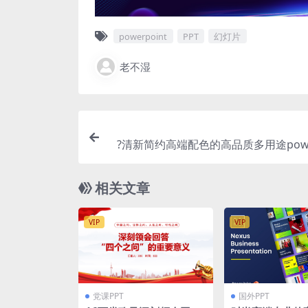
powerpoint
PPT
幻灯片
老不湿
?清新简约高端配色的高品质多用途power
幻灯片演示模板（
相关文章
VIP
VIP
党课PPT
国外PPT