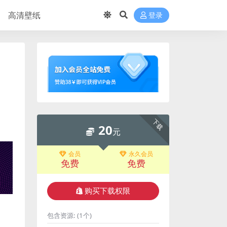
高清壁纸
登录
下载
20
元
会员
永久会员
免费
免费
购买下载权限
包含资源:
(1个)