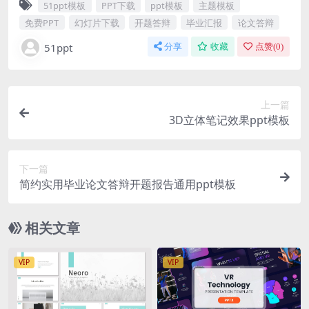
51ppt模板
PPT下载
ppt模板
主题模板
免费PPT
幻灯片下载
开题答辩
毕业汇报
论文答辩
51ppt
分享
收藏
点赞(
0
)
上一篇
3D立体笔记效果ppt模板
下一篇
简约实用毕业论文答辩开题报告通用ppt模板
相关文章
VIP
VIP