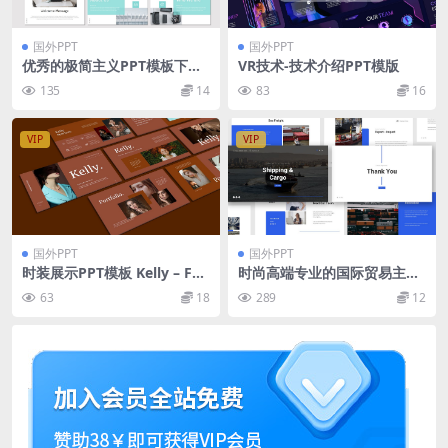
国外PPT
国外PPT
优秀的极简主义PPT模板下载
VR技术-技术介绍PPT模版
[PPTX]
135
14
83
16
VIP
VIP
国外PPT
国外PPT
时装展示PPT模板 Kelly – Fas
时尚高端专业的国际贸易主题
hion Presentation PowerP
powerpoint幻灯片演示模板
63
18
289
12
oint Template
（pptx）