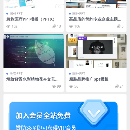
国外PPT
国外PPT
急救医疗PPT模板（PPTX）
高品质的简约专业企业主题po
werpoint幻灯片演示模板（p
102
13
106
5
ptx）
VIP
免费PPT
国外PPT
墙纹背景水彩植物花卉文艺清
服装品牌推广ppt模板
新工作总结报告ppt模板
99
56
24