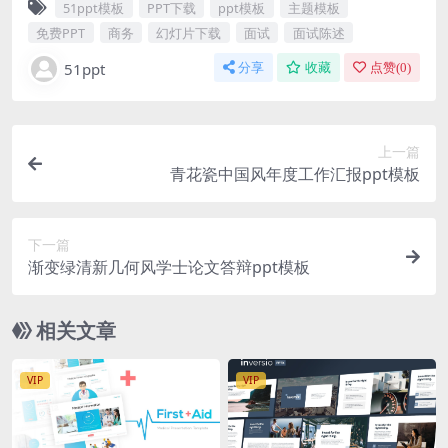
51ppt模板
PPT下载
ppt模板
主题模板
免费PPT
商务
幻灯片下载
面试
面试陈述
51ppt
分享
收藏
点赞(
0
)
上一篇
青花瓷中国风年度工作汇报ppt模板
下一篇
渐变绿清新几何风学士论文答辩ppt模板
相关文章
VIP
VIP