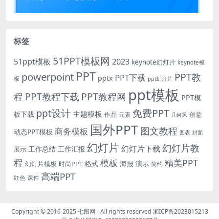
标签
51PPT模板网
51ppt模板
2023
keynote幻灯片
keynote模
PPT
powerpoint
PPT教
PPT下载
pptx
板
ppt幻灯片
ppt模板
程
PPT教程下载
PPT教程网
PPT模
免费PPT
ppt设计
主题模板
板下载
作品
创意
元素
几何风
国外PPT
图文教程
商务模板
动态PPT模板
图表
封面
幻灯片
幻灯片教
幻灯片下载
工作总结
工作汇报
展示
程
模板
精美PPT
格式
海报
演示
时尚PPT
幻灯片模板
简约
高端PPT
红色
课件
Copyright © 2016-2025
七图网
- All rights reserved
湘ICP备2023015213