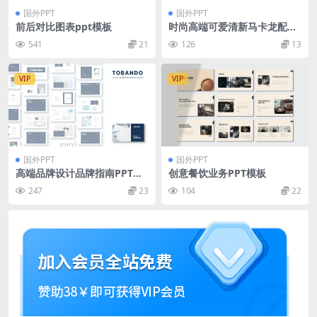
国外PPT
国外PPT
前后对比图表ppt模板
时尚高端可爱清新马卡龙配色
市场营销powerpoint幻灯片
541
21
126
13
演示模板（pptx）
VIP
VIP
国外PPT
国外PPT
高端品牌设计品牌指南PPT模
创意餐饮业务PPT模板
板（PPTX）
247
23
104
22