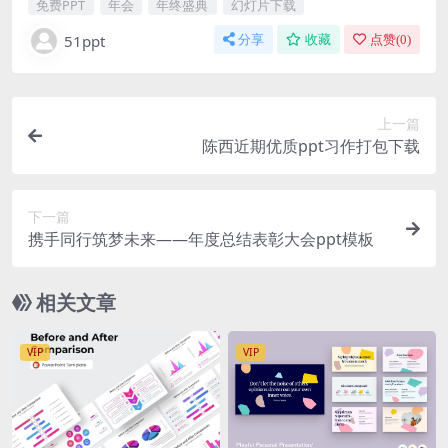
免费PPT
年会
年终盛典
幻灯片下载
51ppt
分享
收藏
点赞(
0
)
上一篇
陈西近期优质ppt习作打包下载
下一篇
携手同行筑梦未来——年度总结表彰大会ppt模板
相关文章
VIP
VIP