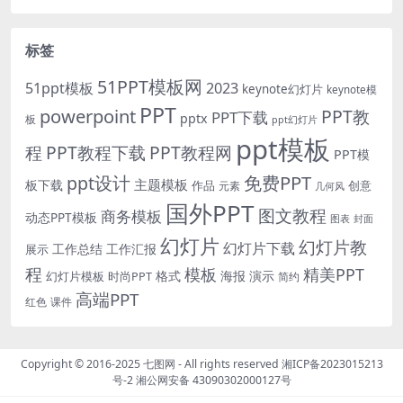
标签
51PPT模板网
51ppt模板
2023
keynote幻灯片
keynote模
PPT
powerpoint
PPT教
PPT下载
pptx
板
ppt幻灯片
ppt模板
程
PPT教程下载
PPT教程网
PPT模
免费PPT
ppt设计
主题模板
板下载
作品
创意
元素
几何风
国外PPT
图文教程
商务模板
动态PPT模板
图表
封面
幻灯片
幻灯片教
幻灯片下载
工作总结
工作汇报
展示
程
模板
精美PPT
格式
海报
演示
时尚PPT
幻灯片模板
简约
高端PPT
红色
课件
Copyright © 2016-2025
七图网
- All rights reserved
湘ICP备2023015213
号-2
湘公网安备 43090302000127号