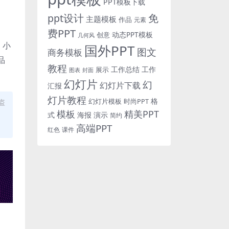
PPT模板下载
免
ppt设计
主题模板
作品
元素
费PPT
动态PPT模板
创意
几何风
、小
国外PPT
图文
商务模板
品
教程
工作总结
工作
展示
图表
封面
幻灯片
幻
幻灯片下载
汇报
灯片教程
格
时尚PPT
盗
幻灯片模板
模板
精美PPT
式
海报
演示
简约
高端PPT
红色
课件