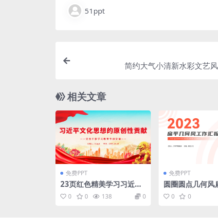
51ppt
简约大气小清新水彩文艺风p
相关文章
免费PPT
免费PPT
23页红色精美学习习近平
圆圈圆点几何风
文化思想党课课件PPT
工作汇报ppt模
0
0
138
0
0
0