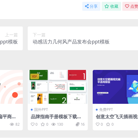
分享
收藏
点赞
上一篇
下一篇
pt模板
动感活力几何风产品发布会ppt模板
VIP
国外PPT
免费PPT
扁平商务
品牌指南手册模板下载（P
创意太空飞天插画视
板
PTX）
平化卡通风商务通用p
82
0
0
130
16
0
0
模板