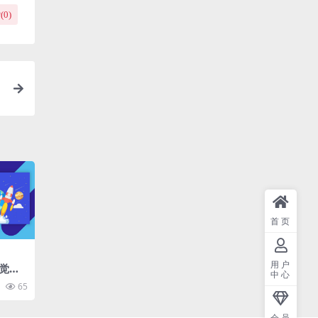
(
0
)
首页
用户
觉扁
中心
pt
65
会员