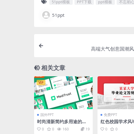
51ppt模板
PPT下载
ppt模板
不忘初心
51ppt
高端大气创意国潮风p
相关文章
VIP
国外PPT
免费PPT
时尚清新简约多用途的医
红色校园学术风
疗powerpoint幻灯片演
答辩通用ppt模
0
0
160
19
0
0
示模板（pptx）