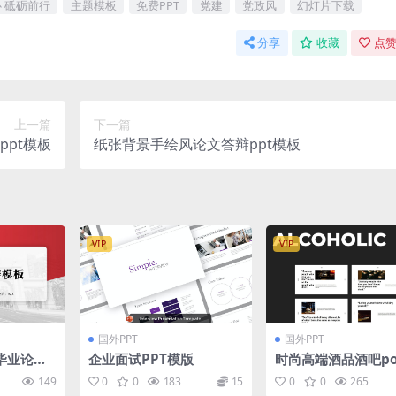
 砥砺前行
主题模板
免费PPT
党建
党政风
幻灯片下载
分享
收藏
点赞
上一篇
下一篇
pt模板
纸张背景手绘风论文答辩ppt模板
VIP
VIP
国外PPT
国外PPT
毕业论文
企业面试PPT模版
时尚高端酒品酒吧po
板
point幻灯片演示模
149
0
0
183
15
0
0
265
ptx）