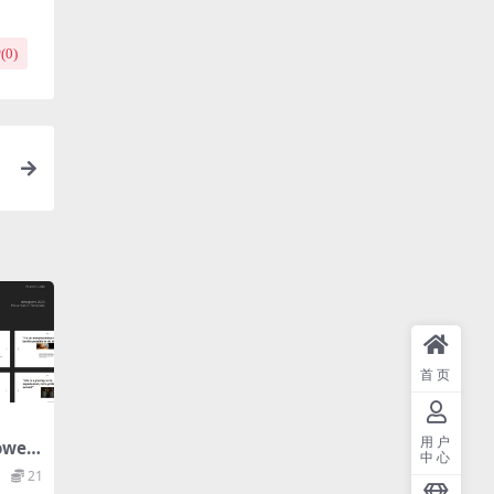
(
0
)
首页
用户
wer
中心
板（p
21