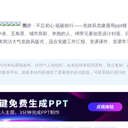
简介
：不忘初心 砥砺前行——党政风党建通用ppt模
、华表、五角星、城市剪影、奔跑的人、绸带元素创意设计封面、
美简洁大气党政风版式，适合党建工作汇报、党课课件、党课学
均为本站原创发布。任何个人或组织，在未征得本站同意时，禁止复制、
类媒体平台。如若本站内容侵犯了原著者的合法权益，可联系我们进行处