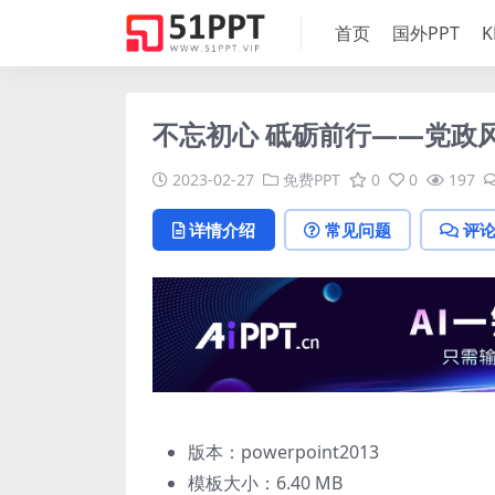
首页
国外PPT
K
不忘初心 砥砺前行——党政风
2023-02-27
免费PPT
0
0
197
详情介绍
常见问题
评
版本：powerpoint2013
模板大小：
6.40 MB