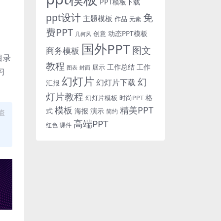
PPT模板下载
免
ppt设计
主题模板
作品
元素
费PPT
动态PPT模板
创意
几何风
国外PPT
图文
商务模板
目录
教程
工作总结
工作
展示
图表
封面
习
幻灯片
幻
幻灯片下载
汇报
灯片教程
格
时尚PPT
幻灯片模板
模板
精美PPT
式
海报
演示
简约
盗
高端PPT
红色
课件