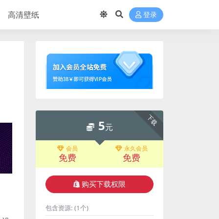
高清壁纸
登录
下载
5
元
会员
永久会员
免费
免费
购买下载权限
包含资源:
(1个)