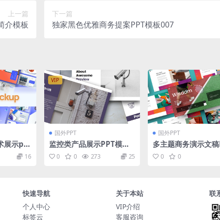
上一篇
下一篇
简介模板
独家黑色优雅商务提案PPT模板007
VIP
国外PPT
国外PPT
术展示pp
监控类产品展示PPT模板
多主题商务演示文稿
（PPTX）
erPoint模板 Wisd
16
0
0
273
25
0
0
Business PowerPo
emplate
快速导航
关于本站
联
个人中心
VIP介绍
标签云
客服咨询