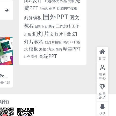
免
ppt设计
主题模板
作品
元素
费PPT
动态PPT模板
创意
几何风
国外PPT
图文
商务模板
教程
工作总结
工作
展示
图表
封面
幻灯片
幻
幻灯片下载
汇报
灯片教程
格
时尚PPT
幻灯片模板
模板
精美PPT
式
海报
演示
简约
高端PPT
红色
课件
首页
用户
Pow
中心
om –
129
int T
会员
介绍
系我们
QQ