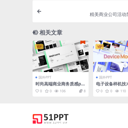
精美商业公司活动
相关文章
VIP
VIP
国外PPT
国外PPT
时尚高端商业商务质感po
电子设备样机技
werpoint幻灯片演示模板
t模板
0
0
106
8
0
0
110
（pptx）