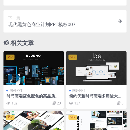
下一篇
现代黑黄色商业计划PPT模板007
相关文章
VIP
VIP
国外PPT
国外PPT
时尚高端蓝色配色的高品质精
简约优雅时尚高端多用途大数
美ppt模板免费下载述职报告p
据powerpoint幻灯片演示模
182
23
137
8
pt模板powerpoint演示模板
板（pptx）
VIP
VIP