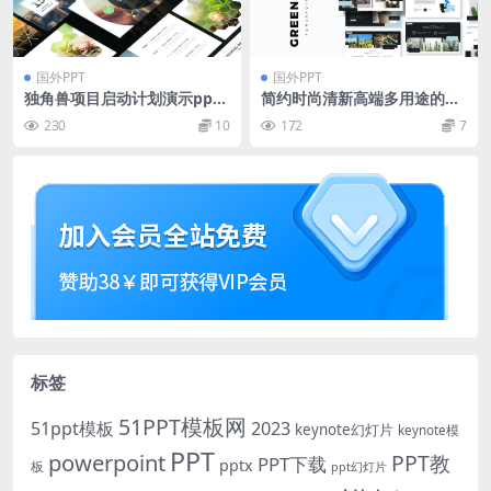
国外PPT
国外PPT
独角兽项目启动计划演示ppt
简约时尚清新高端多用途的高
模板
品质powerpoint幻灯片演示
230
10
172
7
模板（pptx）
标签
51PPT模板网
51ppt模板
2023
keynote幻灯片
keynote模
PPT
powerpoint
PPT教
PPT下载
pptx
板
ppt幻灯片