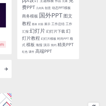
免
ppt设计
主题模板
作品
元素
费PPT
动态PPT模板
创意
几何风
国外PPT
图文
商务模板
教程
工作总结
工作
展示
图表
封面
幻灯片
幻
幻灯片下载
汇报
灯片教程
格
时尚PPT
幻灯片模板
模板
精美PPT
(
0
)
式
海报
演示
简约
高端PPT
红色
课件