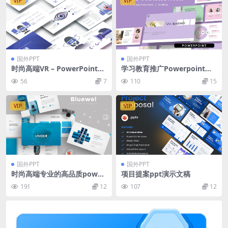
VIP
VIP
国外PPT
国外PPT
时尚高端VR – PowerPoint信
学习教育推广Powerpoint幻
息图表幻灯片演示模板（ppt
灯片模板 Academia – Study
56
7
110
15
x）
Education Powerpoint Tem
plate
VIP
VIP
国外PPT
国外PPT
时尚高端专业的高品质power
项目提案ppt演示文稿
point幻灯片演示模板（ppt
191
12
107
12
x）