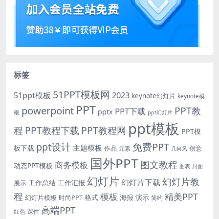
标签
51PPT模板网
51ppt模板
2023
keynote幻灯片
keynote模
PPT
powerpoint
PPT教
PPT下载
pptx
板
ppt幻灯片
ppt模板
程
PPT教程下载
PPT教程网
PPT模
免费PPT
ppt设计
主题模板
板下载
作品
创意
元素
几何风
国外PPT
图文教程
商务模板
动态PPT模板
图表
封面
幻灯片
幻灯片教
幻灯片下载
工作总结
工作汇报
展示
程
模板
精美PPT
格式
海报
演示
时尚PPT
幻灯片模板
简约
高端PPT
红色
课件