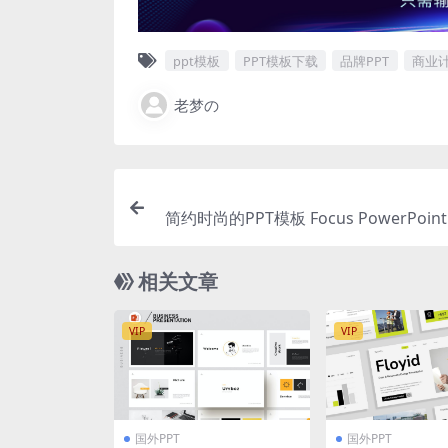
ppt模板
PPT模板下载
品牌PPT
商业
老梦の
简约时尚的PPT模板 Focus PowerPoint 
t
相关文章
VIP
VIP
国外PPT
国外PPT