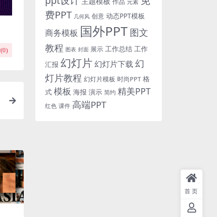
免
ppt设计
主题模板
作品
元素
费PPT
动态PPT模板
创意
几何风
国外PPT
图文
商务模板
教程
工作总结
工作
展示
图表
封面
(
0
)
幻灯片
幻
幻灯片下载
汇报
灯片教程
格
时尚PPT
幻灯片模板
模板
精美PPT
式
海报
演示
简约
高端PPT
红色
课件
首页