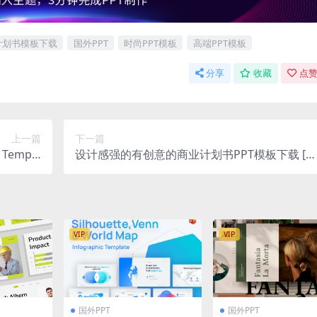
计划书模板下载
国外PPT
时尚PPT模板
高端PPT模板
分享
收藏
点赞
上一篇
下一篇
Templa
设计感强的有创意的商业计划书PPT模板下载 [P
e + GIFT
PTX]
VIP
VIP
国外PPT
国外PPT