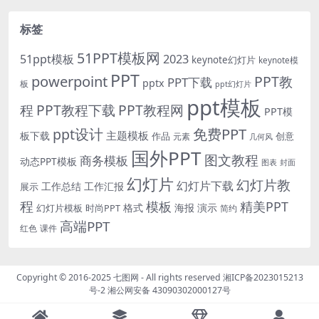
标签
51PPT模板网
51ppt模板
2023
keynote幻灯片
keynote模
PPT
powerpoint
PPT教
PPT下载
pptx
板
ppt幻灯片
ppt模板
程
PPT教程下载
PPT教程网
PPT模
免费PPT
ppt设计
主题模板
板下载
作品
创意
元素
几何风
国外PPT
图文教程
商务模板
动态PPT模板
图表
封面
幻灯片
幻灯片教
幻灯片下载
工作总结
工作汇报
展示
程
模板
精美PPT
格式
海报
演示
时尚PPT
幻灯片模板
简约
高端PPT
红色
课件
Copyright © 2016-2025
七图网
- All rights reserved
湘ICP备2023015213
号-2
湘公网安备 43090302000127号