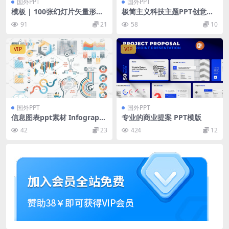
国外PPT
国外PPT
模板 | 100张幻灯片矢量形状
极简主义科技主题PPT创意模
元素完全响应屏幕
板下载[PPTX]
91
21
58
10
VIP
VIP
国外PPT
国外PPT
信息图表ppt素材 Infographi
专业的商业提案 PPT模版
c Elements
42
23
424
12