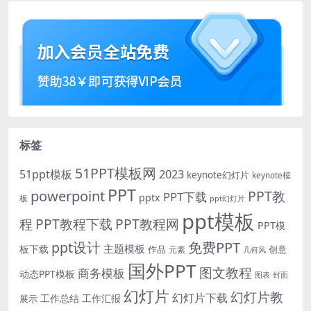
标签
51PPT模板网
51ppt模板
2023
keynote幻灯片
keynote模
PPT
powerpoint
PPT教
PPT下载
pptx
板
ppt幻灯片
ppt模板
程
PPT教程下载
PPT教程网
PPT模
免费PPT
ppt设计
主题模板
板下载
作品
创意
元素
几何风
国外PPT
图文教程
商务模板
动态PPT模板
图表
封面
幻灯片
幻灯片教
幻灯片下载
工作总结
工作汇报
展示