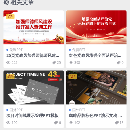
相关文章
VIP
党课PPT
免费PPT
25页党政风加强师德师风建设
红色党政风增强全面从严治党
推开准入查询工作PPT模板
永远在路上的政治自觉党课PP
225
25
398
0
T模板
VIP
VIP
国外PPT
国外PPT
项目时间线展示管理PPT模板
咖啡品牌棕色PPT演示文稿 Co
ffee More – Powerpoint Te
190
6
102
13
mplate