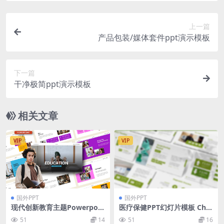
上一篇
产品包装/媒体套件ppt演示模板
下一篇
干净极简ppt演示模板
相关文章
VIP
VIP
国外PPT
国外PPT
现代创新教育主题Powerpoin
医疗保健PPT幻灯片模板 Che
t幻灯片模板 Education Pow
ckUp – Healthcare Powerp
51
14
51
16
erpoint Template
oint Template