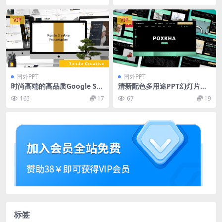
VIP
VIP
国外PPT
国外PPT
时尚高端的高品质Google Sli
清新配色多用途PPT幻灯片设
des幻灯片powerpoint演示
计模板 Poxka Powerpoint T
165
17
67
19
模版（pptx）
emplate
标签