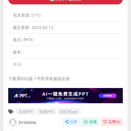
包含资源:
(1个)
最近更新:
2023-02-12
格式:
PPTX
版本:
大小:
下载遇到问题？可联系客服或反馈
几何PPT
创意PPT
幻灯片ppt
Dribbble
分享
收藏
点赞(
0
)