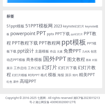
标签
51PPT模板网
51ppt模板
2023
keynote幻灯片
keynote模
PPT
powerpoint
PPT教
PPT下载
pptx
板
ppt幻灯片
ppt模板
程
PPT教程下载
PPT教程网
PPT模
免费PPT
ppt设计
主题模板
板下载
作品
创意
元素
几何风
国外PPT
图文教程
商务模板
动态PPT模板
图表
封面
幻灯片
幻灯片教
幻灯片下载
工作总结
工作汇报
展示
程
模板
精美PPT
格式
海报
演示
时尚PPT
幻灯片模板
简约
高端PPT
红色
课件
Copyright © 2016-2025
七图网
- All rights reserved
湘ICP备2023015213
号-2
湘公网安备 43090302000127号