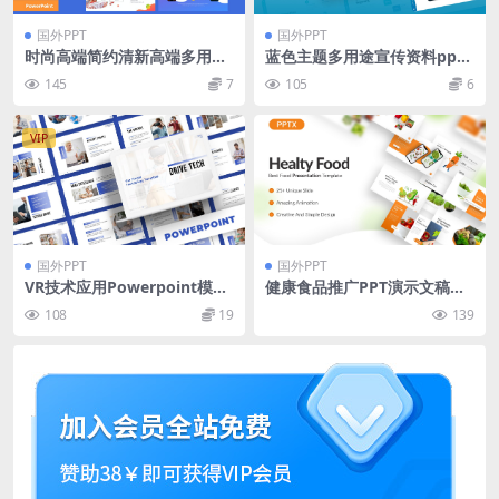
国外PPT
国外PPT
时尚高端简约清新高端多用途
蓝色主题多用途宣传资料ppt
的新孟菲斯风格powerpoint
模板
145
7
105
6
幻灯片演示模板（pptx）
VIP
国外PPT
国外PPT
VR技术应用Powerpoint模板
健康食品推广PPT演示文稿模
下载 Drive Tech – Powerpoi
板下载 Healty Food Powerp
108
19
139
nt Template
oint Presentation Templat
e