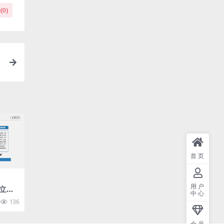
(
0
)
首页
用户
立体
中心
t模
136
会员