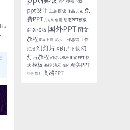
PPT模板下载
免
ppt设计
主题模板
作品
元素
费PPT
动态PPT模板
创意
几何风
图几
国外PPT
图文
商务模板
，
教程
工作总结
工作
展示
图表
封面
幻灯片
幻
幻灯片下载
汇报
灯片教程
格
时尚PPT
盗
幻灯片模板
模板
精美PPT
式
海报
演示
简约
高端PPT
红色
课件