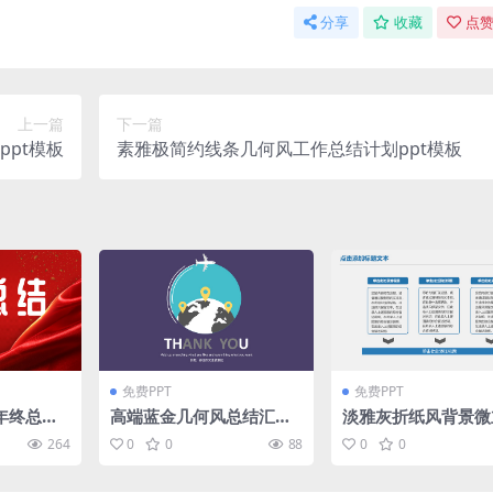
分享
收藏
点赞
上一篇
下一篇
pt模板
素雅极简约线条几何风工作总结计划ppt模板
免费PPT
免费PPT
年终总结
高端蓝金几何风总结汇报
淡雅灰折纸风背景微
计划商务通用ppt模板
总结汇报商务通用pp
264
0
0
88
0
0
板