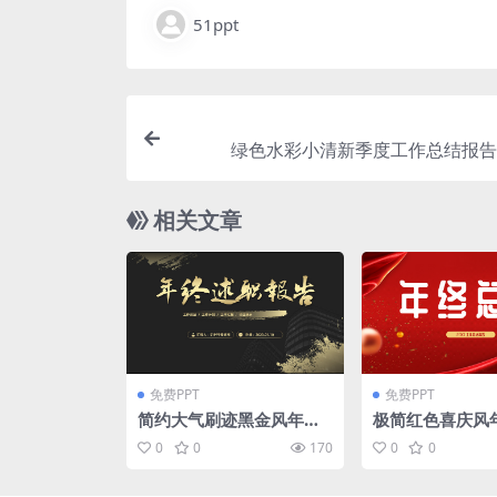
51ppt
绿色水彩小清新季度工作总结报告p
相关文章
免费PPT
免费PPT
简约大气刷迹黑金风年终
极简红色喜庆风
述职报告ppt模板
报告ppt模板
0
0
170
0
0