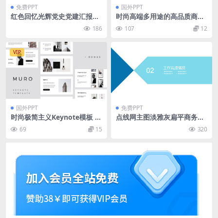
免费PPT
国外PPT
红色回忆光辉党史党建汇报通
时尚高端多用途的高品质商业
用ppt模板
商务powerpoint幻灯片演示
186
107
12
模板（pptx）
VIP
国外PPT
免费PPT
时尚极简主义Keynote模板 M
点线网主图淡雅灰扁平商务工
URO – Keynote Template +
作总结报告ppt模板
69
15
320
Big Bonus