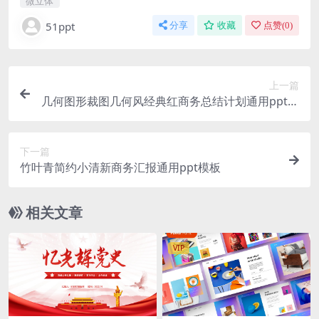
微立体
51ppt
分享
收藏
点赞(
0
)
上一篇
几何图形裁图几何风经典红商务总结计划通用ppt模
板
下一篇
竹叶青简约小清新商务汇报通用ppt模板
相关文章
VIP