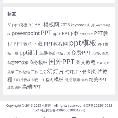
标签
51PPT模板网
51ppt模板
2023
keynote幻灯片
keynote模
PPT
powerpoint
PPT教
PPT下载
pptx
板
ppt幻灯片
ppt模板
程
PPT教程下载
PPT教程网
PPT模
免费PPT
ppt设计
主题模板
板下载
作品
创意
元素
几何风
国外PPT
图文教程
商务模板
动态PPT模板
图表
封面
幻灯片
幻灯片教
幻灯片下载
工作总结
工作汇报
展示
程
模板
精美PPT
格式
海报
演示
时尚PPT
幻灯片模板
简约
高端PPT
红色
课件
Copyright © 2016-2025
七图网
- All rights reserved
湘ICP备2023015213
号-2
湘公网安备 43090302000127号