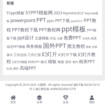
标签
51PPT模板网
51ppt模板
2023
keynote幻灯片
keynote模
PPT
powerpoint
PPT教
PPT下载
pptx
板
ppt幻灯片
ppt模板
程
PPT教程下载
PPT教程网
PPT模
免费PPT
ppt设计
主题模板
板下载
作品
创意
元素
几何风
国外PPT
图文教程
商务模板
动态PPT模板
图表
封面
幻灯片
幻灯片教
幻灯片下载
工作总结
工作汇报
展示
程
模板
精美PPT
格式
海报
演示
时尚PPT
幻灯片模板
简约
高端PPT
红色
课件
Copyright © 2016-2025
七图网
- All rights reserved
湘ICP备2023015213
号-2
湘公网安备 43090302000127号
首页
分类
会员
我的