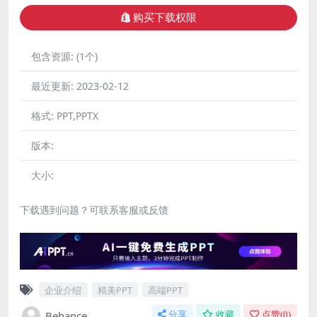
购买下载权限
包含资源:
(1个)
最近更新:
2023-02-12
格式:
PPT,PPTX
版本:
大小:
下载遇到问题？可联系客服或反馈
企业介绍
精美PPT
高端PPT
Behance
分享
收藏
点赞(
0
)