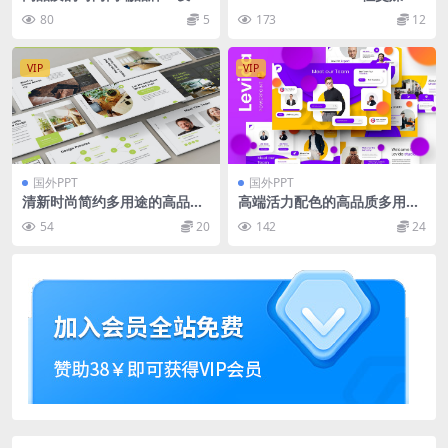
powerpoint幻灯片演示模板
分析
80
5
173
12
（pptx）
VIP
VIP
国外PPT
国外PPT
清新时尚简约多用途的高品质
高端活力配色的高品质多用途
大数据powerpoint幻灯片演
商业商务powerpoint幻灯片
54
20
142
24
示模板（pptx）
演示模板（pptx）