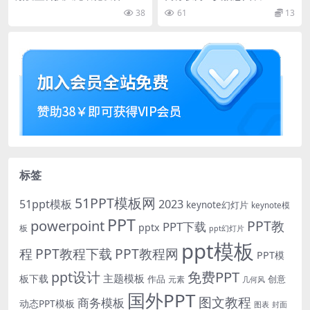
报告ppt模板
38
61
13
标签
51PPT模板网
51ppt模板
2023
keynote幻灯片
keynote模
PPT
powerpoint
PPT教
PPT下载
pptx
板
ppt幻灯片
ppt模板
程
PPT教程下载
PPT教程网
PPT模
免费PPT
ppt设计
主题模板
板下载
作品
创意
元素
几何风
国外PPT
图文教程
商务模板
动态PPT模板
图表
封面