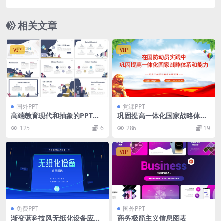
相关文章
VIP
VIP
国外PPT
党课PPT
高端教育现代和抽象的PPT模
巩固提高一体化国家战略体系
板
和能力形势战备教育党课PPT
125
6
286
19
课件
VIP
免费PPT
国外PPT
渐变蓝科技风无纸化设备应用
商务极简主义信息图表