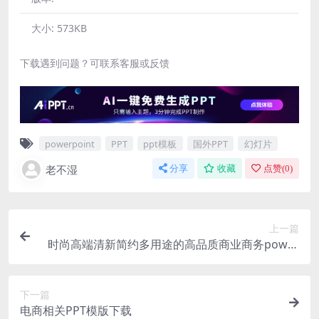
大小:
573KB
下载遇到问题？可联系客服或反馈
powerpoint
PPT
ppt模板
国外PPT
幻灯片
老不湿
分享
收藏
点赞(
0
)
上一篇
时尚高端清新简约多用途的高品质商业商务power
point幻灯片演示模板（pptx）
下一篇
电商相关PPT模版下载