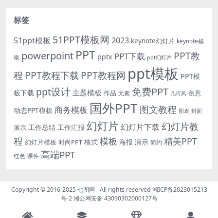
标签
51PPT模板网
51ppt模板
2023
keynote幻灯片
keynote模
PPT
powerpoint
PPT教
PPT下载
pptx
板
ppt幻灯片
ppt模板
程
PPT教程下载
PPT教程网
PPT模
免费PPT
ppt设计
主题模板
板下载
作品
创意
元素
几何风
国外PPT
图文教程
商务模板
动态PPT模板
图表
封面
幻灯片
幻灯片教
幻灯片下载
工作总结
工作汇报
展示
程
模板
精美PPT
格式
海报
演示
时尚PPT
幻灯片模板
简约
高端PPT
红色
课件
Copyright © 2016-2025
七图网
- All rights reserved
湘ICP备2023015213
号-2
湘公网安备 43090302000127号