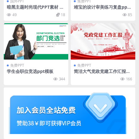
国外PPT
免费PPT
暗黑主题时尚现代PPT素材 Da
靖宝的设计审美练习复盘ppt
rkSide Presentation Templ
模板
49
18
85
ate
免费PPT
免费PPT
学生会职位竞选ppt模板
简洁大气党政党建工作汇报通
用ppt模板
344
166