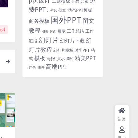
免
ppt设计
主题模板
作品
元素
费PPT
动态PPT模板
创意
几何风
国外PPT
图文
商务模板
教程
(
0
)
工作总结
工作
展示
图表
封面
幻灯片
幻
幻灯片下载
汇报
灯片教程
格
时尚PPT
幻灯片模板
模板
精美PPT
式
海报
演示
简约
高端PPT
红色
课件
首页
用户