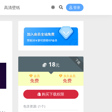
高清壁纸
登录
下载
18
元
会员
永久会员
免费
免费
购买下载权限
包含资源:
(1个)