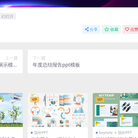
幻灯片
分享
收藏
点赞
上一篇
下一篇
片演示模板
年度总结报告ppt模板
（pptx）
VIP
VIP
国外PPT
keynote
国外PPT